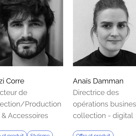
zi Corre
Anaïs Damman
cteur de
Directrice des
lection/Production
opérations busines
 & Accessoires
collection - digital
e et produit
Stylisme
Offre et produit