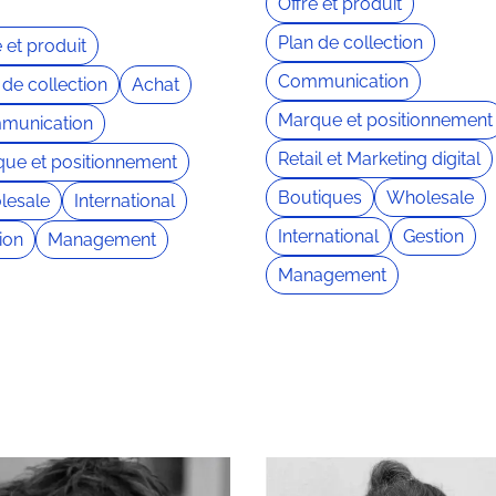
Offre et produit
Plan de collection
e et produit
Communication
 de collection
Achat
Marque et positionnement
munication
Retail et Marketing digital
ue et positionnement
Boutiques
Wholesale
lesale
International
International
Gestion
ion
Management
Management