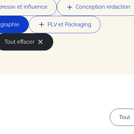
la mode
presse et influence
Conception rédaction
ces
graphie
PLV et Packaging
Tout effacer
ess
du secteur
Tout