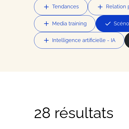
Nos meilleurs contacts dans 
Tendances
Relation 
Ressour
Media training
Scéno
Intelligence artificielle - IA
Nos meilleurs conseils busin
Offres
Les bons plans et actualités 
FAQ
28 résultats