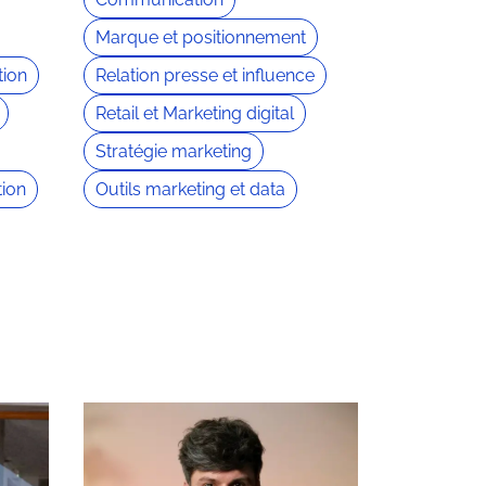
Marque et positionnement
ion
Relation presse et influence
Retail et Marketing digital
Stratégie marketing
tion
Outils marketing et data