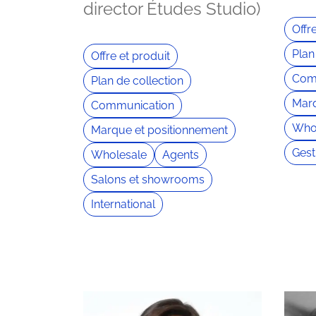
director Études Studio)
Offr
Plan
Offre et produit
Com
Plan de collection
Marq
Communication
Who
Marque et positionnement
Gest
Wholesale
Agents
Salons et showrooms
International