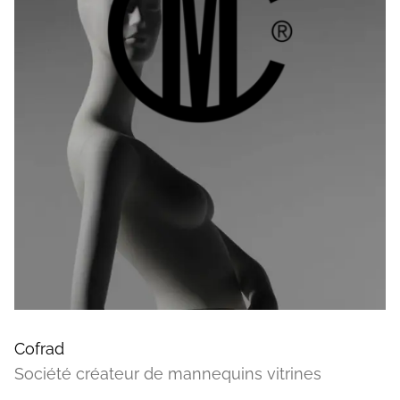
Cofrad
Société créateur de mannequins vitrines