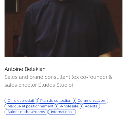
Antoine Belekian
Sales and brand consultant (ex co-founder &
sales director Études Studio)
Offre et produit
Plan de collection
Communication
Marque et positionnement
Wholesale
Agents
Salons et showrooms
International