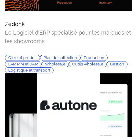
Zedonk
Le Logiciel d'ERP spécialisé pour les marques et
les showrooms
Offre et produit
Plan de collection
Production
ERP, PIM et DAM
Wholesale
Outils wholesale
Gestion
Logistique et transport