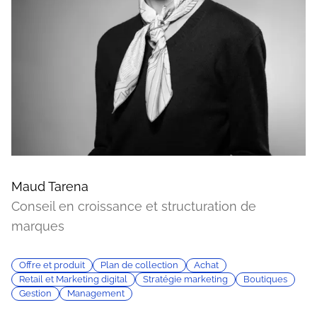
Maud Tarena
Conseil en croissance et structuration de
marques
Offre et produit
Plan de collection
Achat
Retail et Marketing digital
Stratégie marketing
Boutiques
Gestion
Management