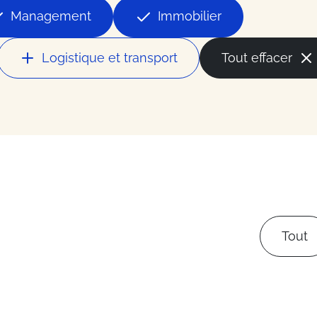
la mode
Management
Immobilier
ces
Logistique et transport
Tout effacer
ess
du secteur
Tout