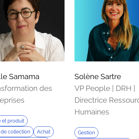
lle Samama
Solène Sartre
nsformation des
VP People | DRH |
reprises
Directrice Ressour
Humaines
e et produit
 de collection
Achat
Gestion