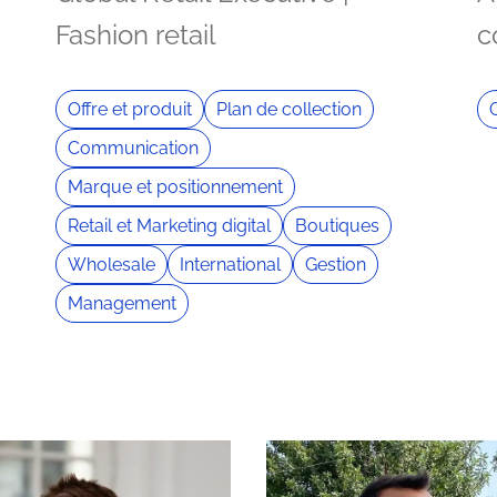
Fashion retail
c
Offre et produit
Plan de collection
Communication
Marque et positionnement
Retail et Marketing digital
Boutiques
Wholesale
International
Gestion
Management