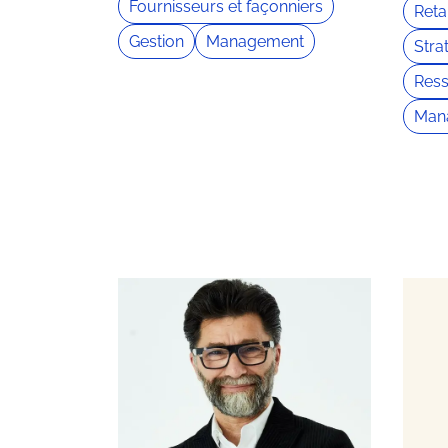
Fournisseurs et façonniers
Retai
Gestion
Management
Stra
Res
Man