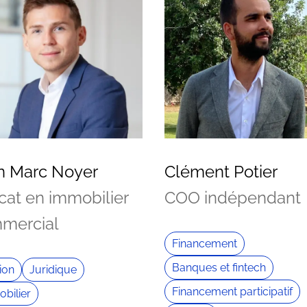
n Marc Noyer
Clément Potier
cat en immobilier
COO indépendant
mercial
Financement
Banques et fintech
ion
Juridique
Financement participatif
bilier