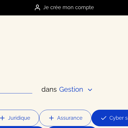
Je crée mon compte
dans
Gestion
es marques
e
Juridique
Assurance
Cyber s