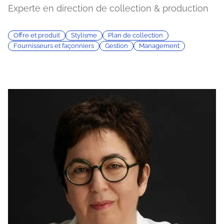
Experte en direction de collection & production
Offre et produit
Stylisme
Plan de collection
Fournisseurs et façonniers
Gestion
Management