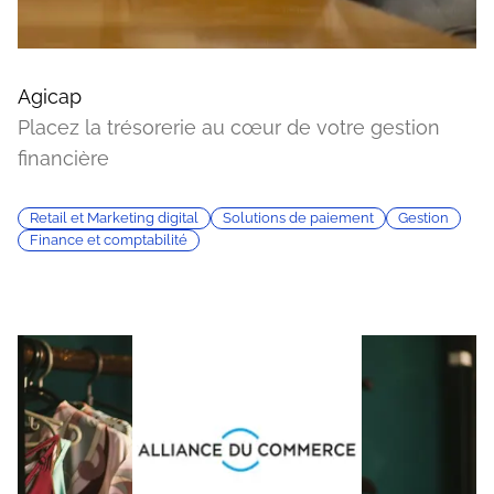
Agicap
Placez la trésorerie au cœur de votre gestion
financière
Retail et Marketing digital
Solutions de paiement
Gestion
Finance et comptabilité