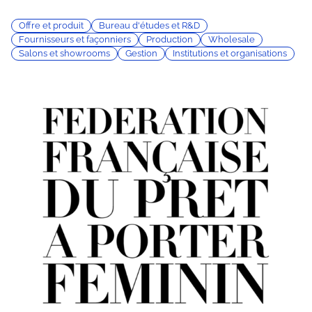
Offre et produit
Bureau d'études et R&D
Fournisseurs et façonniers
Production
Wholesale
Salons et showrooms
Gestion
Institutions et organisations