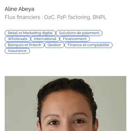
Aline Abeya
Flux financiers : O2C, P2P, factoring, BNPL
Retail et Marketing digital
Solutions de paiement
Wholesale
International
Financement
Banques et fintech
Gestion
Finance et comptabilité
Assurance