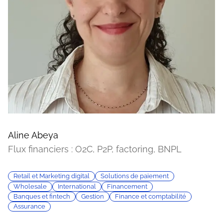
Aline Abeya
Flux financiers : O2C, P2P, factoring, BNPL
Retail et Marketing digital
Solutions de paiement
Wholesale
International
Financement
Banques et fintech
Gestion
Finance et comptabilité
Assurance