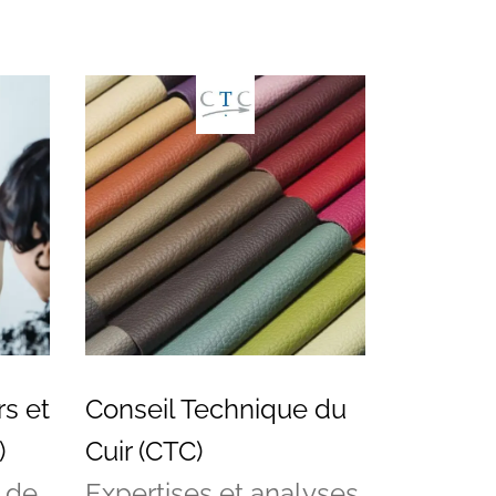
s et
Conseil Technique du
)
Cuir (CTC)
 de
Expertises et analyses