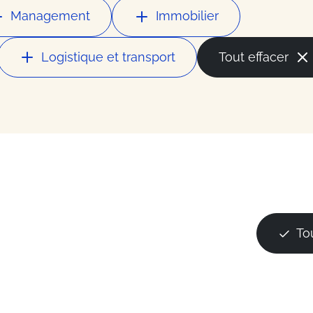
la mode
Management
Immobilier
ces
Logistique et transport
Tout effacer
ess
du secteur
To