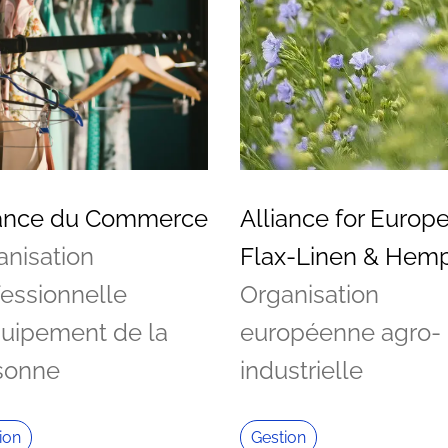
iance du Commerce
Alliance for Europ
anisation
Flax-Linen & Hem
fessionnelle
Organisation
quipement de la
européenne agro-
sonne
industrielle
ion
Gestion