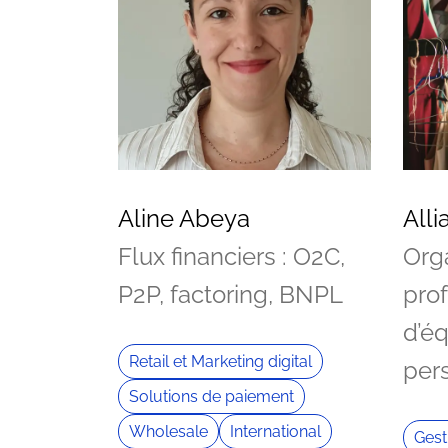
Aline Abeya
All
Flux financiers : O2C,
Org
P2P, factoring, BNPL
pro
d’é
Retail et Marketing digital
per
Solutions de paiement
Wholesale
International
Gest