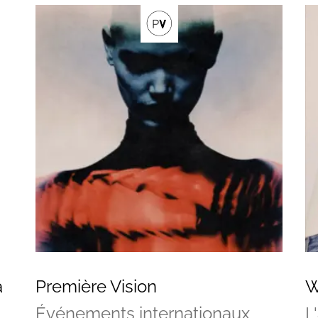
à
Première Vision
W
Événements internationaux
L