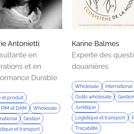
ie Antonietti
Karine Balmes
sultante en
Experte des quest
rations et en
douanières
formance Durable
Wholesale
International
Outils wholesale
Gestio
e et produit
Juridique
 PIM et DAM
Wholesale
Logistique et transport
rnational
Gestion
Traçabilité
stique et transport