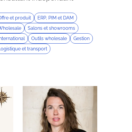
ffre et produit
ERP, PIM et DAM
Wholesale
Salons et showrooms
nternational
Outils wholesale
Gestion
Logistique et transport