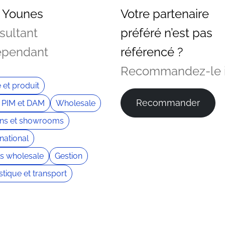
 Younes
Votre partenaire
sultant
préféré n’est pas
épendant
référencé ?
Recommandez-le i
e et produit
Recommander
 PIM et DAM
Wholesale
ns et showrooms
rnational
ls wholesale
Gestion
stique et transport