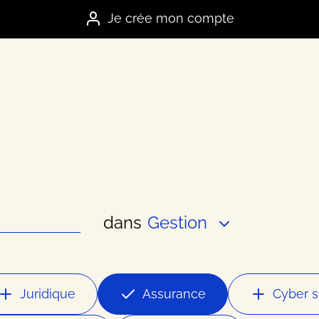
Je crée mon compte
dans
Gestion
es marques
e
Juridique
Assurance
Cyber s