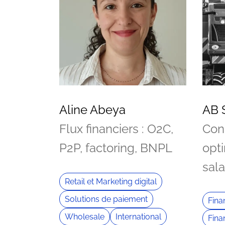
Aline Abeya
AB 
Flux financiers : O2C,
Con
P2P, factoring, BNPL
opt
sala
Retail et Marketing digital
Solutions de paiement
Fin
Wholesale
International
Fina