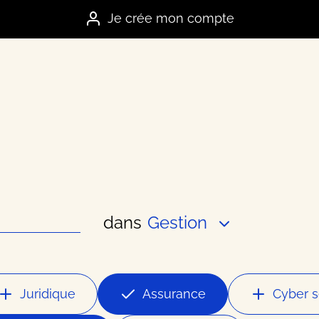
Je crée mon compte
dans
Gestion
es marques
e
Juridique
Assurance
Cyber s