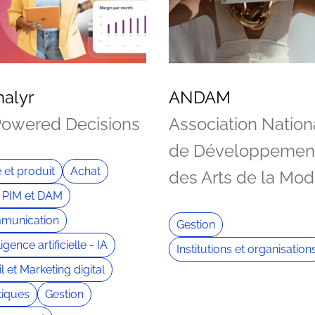
halyr
ANDAM
Powered Decisions
Association Nation
de Développemen
e et produit
Achat
des Arts de la Mo
 PIM et DAM
munication
Gestion
ligence artificielle - IA
Institutions et organisation
l et Marketing digital
iques
Gestion