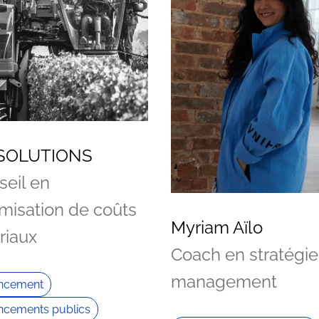
SOLUTIONS
seil en
imisation de coûts
Myriam Aïlo
riaux
Coach en stratégie
management
ancement
ncements publics