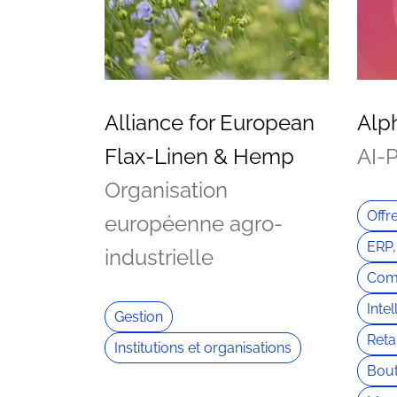
Alliance for European
Alp
Flax-Linen & Hemp
AI-
Organisation
Offr
européenne agro-
ERP,
industrielle
Com
Intel
Gestion
Retai
Institutions et organisations
Bout