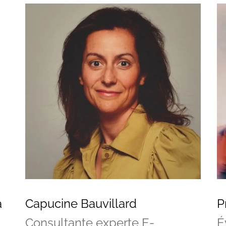
à
Capucine Bauvillard
P
Consultante experte E-
É