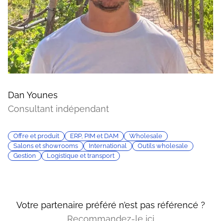
Dan Younes
Consultant indépendant
Offre et produit
ERP, PIM et DAM
Wholesale
Salons et showrooms
International
Outils wholesale
Gestion
Logistique et transport
Votre partenaire préféré n’est pas référencé ?
Recommandez-le ici