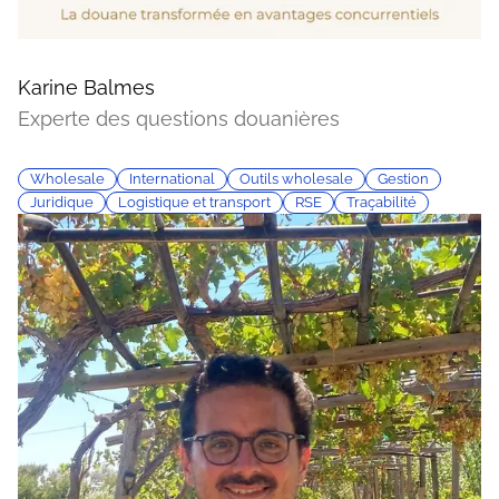
Karine Balmes
Experte des questions douanières
Wholesale
International
Outils wholesale
Gestion
Juridique
Logistique et transport
RSE
Traçabilité