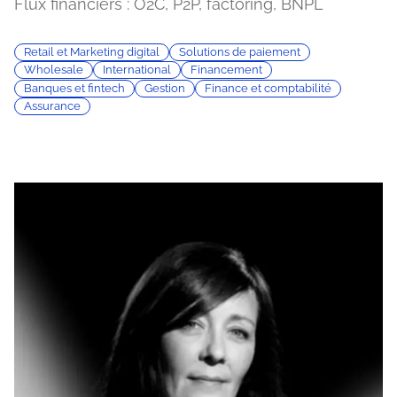
Flux financiers : O2C, P2P, factoring, BNPL
Retail et Marketing digital
Solutions de paiement
Wholesale
International
Financement
Banques et fintech
Gestion
Finance et comptabilité
Assurance