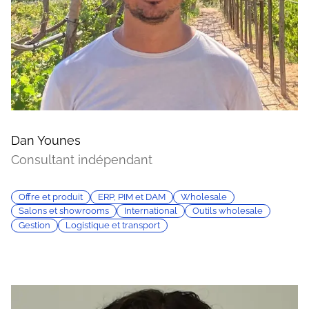
Dan Younes
Consultant indépendant
Offre et produit
ERP, PIM et DAM
Wholesale
Salons et showrooms
International
Outils wholesale
Gestion
Logistique et transport