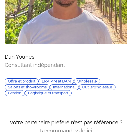
Dan Younes
Consultant indépendant
Offre et produit
ERP, PIM et DAM
Wholesale
Salons et showrooms
International
Outils wholesale
Gestion
Logistique et transport
Votre partenaire préféré n’est pas référencé ?
Recommandez-le ici