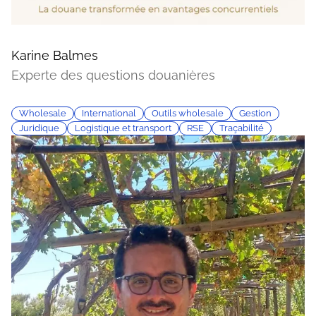
Karine Balmes
Experte des questions douanières
Wholesale
International
Outils wholesale
Gestion
Juridique
Logistique et transport
RSE
Traçabilité