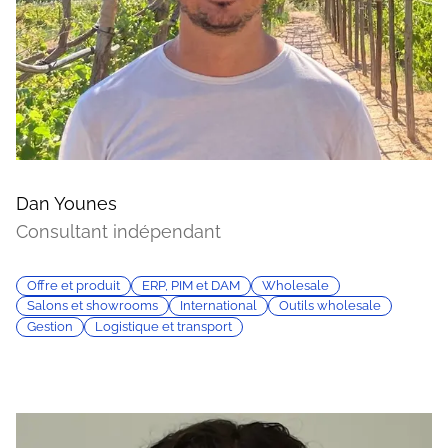
Dan Younes
Consultant indépendant
Offre et produit
ERP, PIM et DAM
Wholesale
Salons et showrooms
International
Outils wholesale
Gestion
Logistique et transport