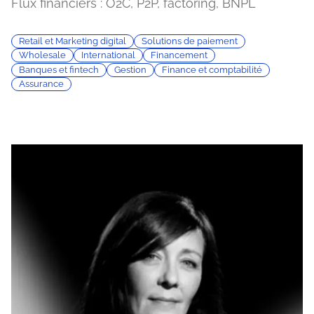
Flux financiers : O2C, P2P, factoring, BNPL
Retail et Marketing digital
Solutions de paiement
Wholesale
International
Financement
Banques et fintech
Gestion
Finance et comptabilité
Assurance