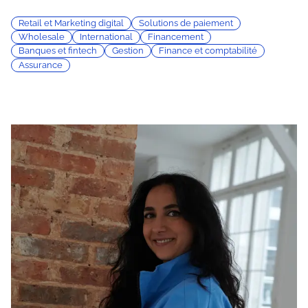
Retail et Marketing digital
Solutions de paiement
Wholesale
International
Financement
Banques et fintech
Gestion
Finance et comptabilité
Assurance