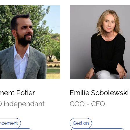
ment Potier
Émilie Sobolewski
 indépendant
COO - CFO
ancement
Gestion