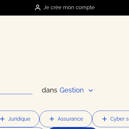
Je crée mon compte
dans
Gestion
es marques
e
Juridique
Assurance
Cyber s