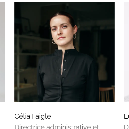
Célia Faigle
L
Directrice administrative et
D