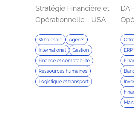
Stratégie Financière et
DAF 
Opérationnelle - USA
Opé
Wholesale
Agents
Offr
International
Gestion
ERP,
Finance et comptabilité
Fin
Ressources humaines
Banq
Logistique et transport
Inve
Fina
Man