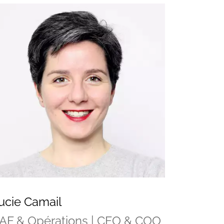
ucie Camail
AF & Opérations | CFO & COO