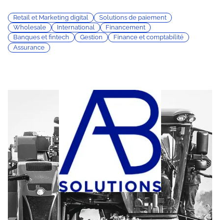
Retail et Marketing digital
Solutions de paiement
Wholesale
International
Financement
Banques et fintech
Gestion
Finance et comptabilité
Assurance