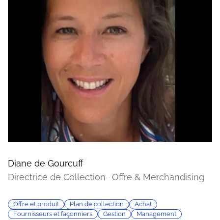
Diane de Gourcuff
Directrice de Collection -Offre & Merchandising
Offre et produit
Plan de collection
Achat
Fournisseurs et façonniers
Gestion
Management