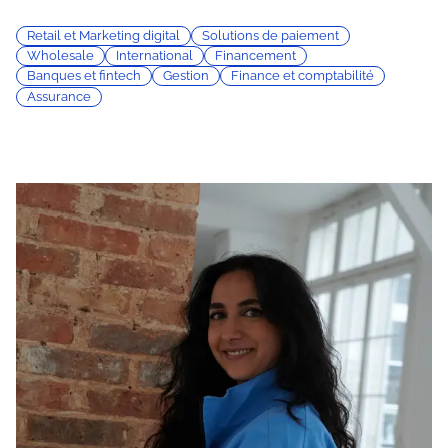
Retail et Marketing digital
Solutions de paiement
Wholesale
International
Financement
Banques et fintech
Gestion
Finance et comptabilité
Assurance