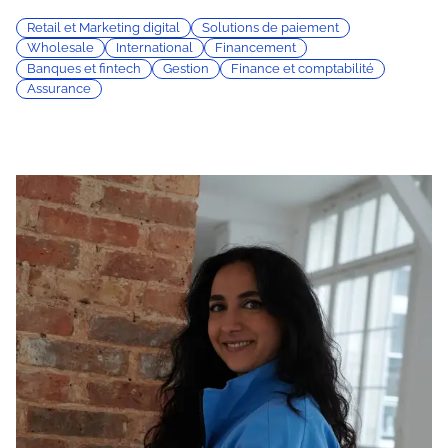
Retail et Marketing digital
Solutions de paiement
Wholesale
International
Financement
Banques et fintech
Gestion
Finance et comptabilité
Assurance