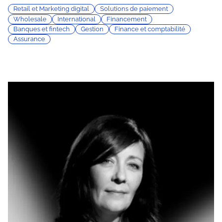
Retail et Marketing digital
Solutions de paiement
Wholesale
International
Financement
Banques et fintech
Gestion
Finance et comptabilité
Assurance