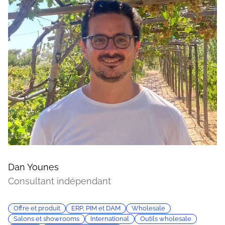
Dan Younes
Consultant indépendant
Offre et produit
ERP, PIM et DAM
Wholesale
Salons et showrooms
International
Outils wholesale