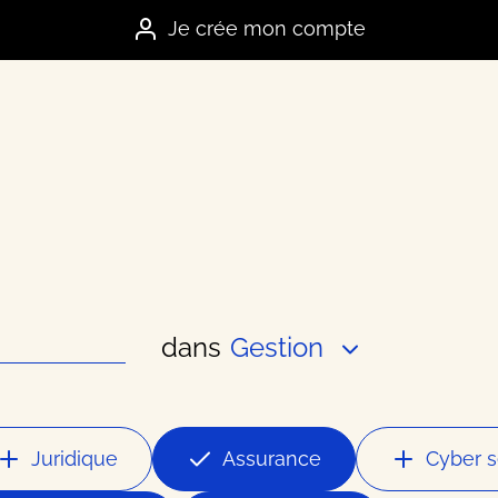
Je crée mon compte
dans
Gestion
es marques
e
Juridique
Assurance
Cyber s