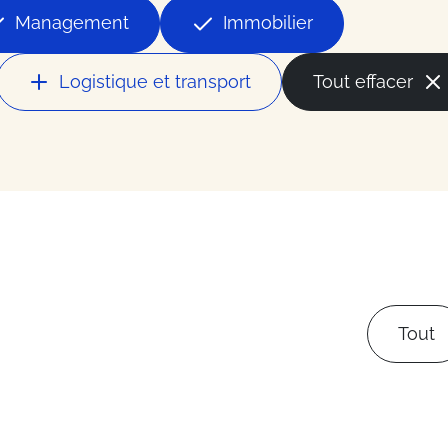
la mode
Management
Immobilier
ces
Logistique et transport
Tout effacer
ess
du secteur
Tout