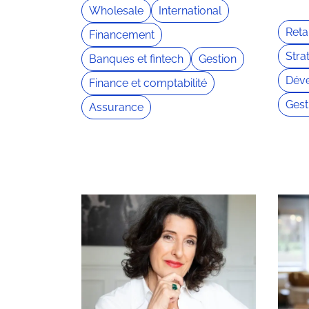
Wholesale
International
Retai
Financement
Stra
Banques et fintech
Gestion
Dév
Finance et comptabilité
Gest
Assurance