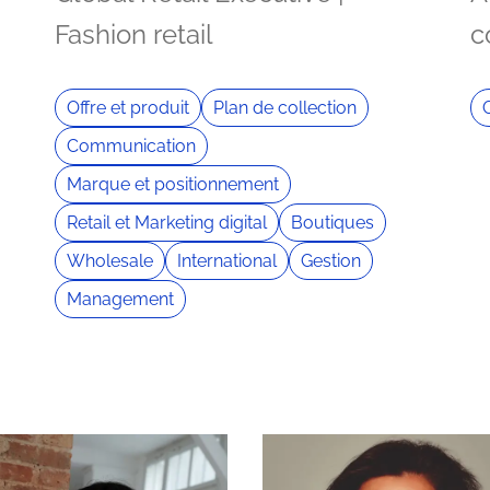
Fashion retail
c
Offre et produit
Plan de collection
Communication
Marque et positionnement
Retail et Marketing digital
Boutiques
Wholesale
International
Gestion
Management