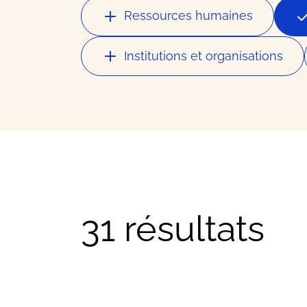
Nos meilleurs contacts dans 
Ressources humaines
Ressour
Institutions et organisations
Nos meilleurs conseils busin
Offres
31 résultats
Les bons plans et actualités 
FAQ