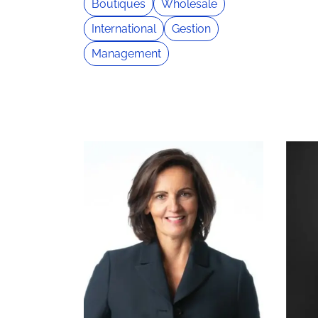
Boutiques
Wholesale
International
Gestion
Management