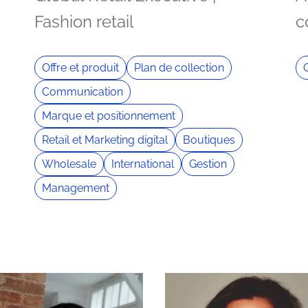
Fashion retail
c
Offre et produit
Plan de collection
Communication
Marque et positionnement
Retail et Marketing digital
Boutiques
Wholesale
International
Gestion
Management