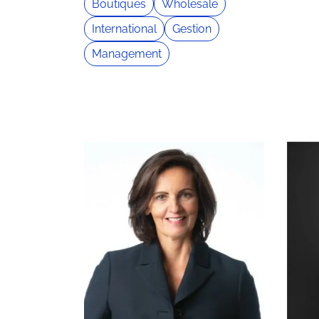
Boutiques
Wholesale
International
Gestion
Management