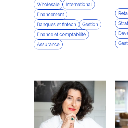
Wholesale
International
Retai
Financement
Stra
Banques et fintech
Gestion
Dév
Finance et comptabilité
Gest
Assurance