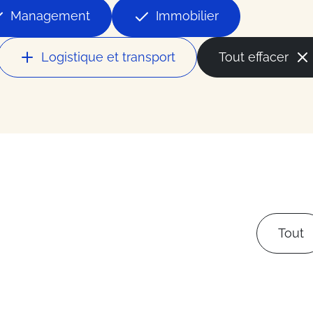
la mode
Management
Immobilier
ces
Logistique et transport
Tout effacer
ess
du secteur
Tout