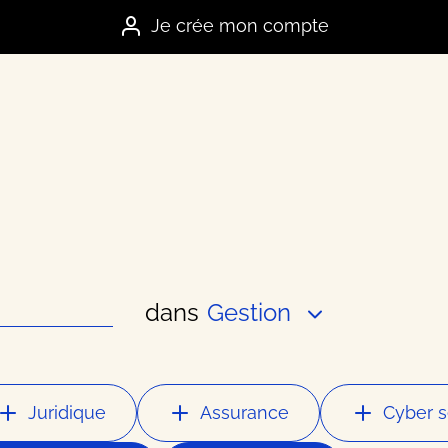
Je crée mon compte
dans
Gestion
es marques
e
Juridique
Assurance
Cyber s