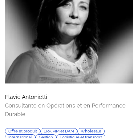
Flavie Antonietti
Consultante en Opérations et en Performance
Durable
Offre et produit
ERP, PIM et DAM
Wholesale
International
Gestion
Logistique et transport