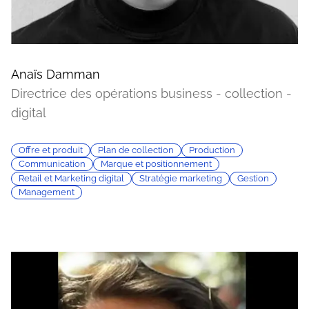
Anaïs Damman
Directrice des opérations business - collection -
digital
Offre et produit
Plan de collection
Production
Communication
Marque et positionnement
Retail et Marketing digital
Stratégie marketing
Gestion
Management