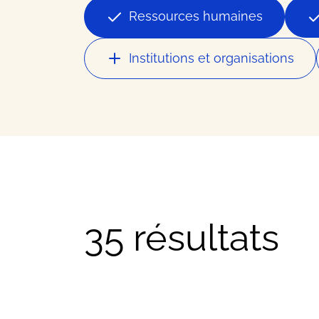
Nos meilleurs contacts dans 
Ressources humaines
Ressour
Institutions et organisations
Nos meilleurs conseils busin
Offres
35 résultats
Les bons plans et actualités 
FAQ