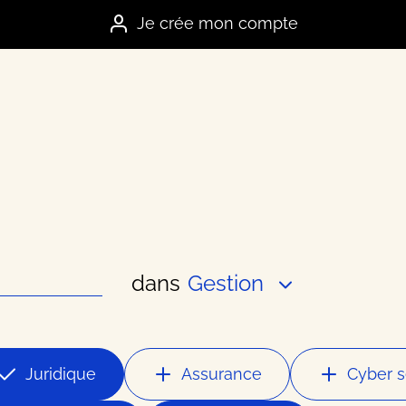
Je crée mon compte
dans
Gestion
es marques
e
Juridique
Assurance
Cyber s