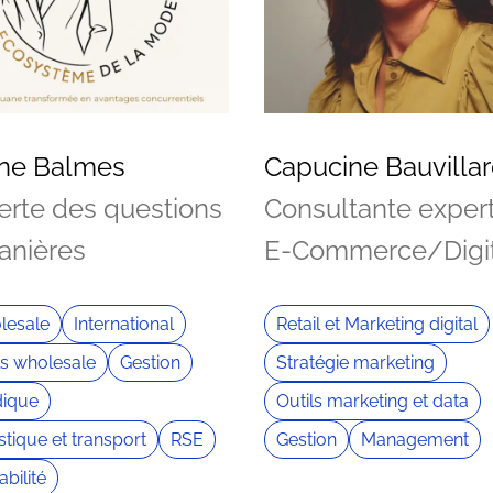
ine Balmes
Capucine Bauvilla
erte des questions
Consultante exper
anières
E-Commerce/Digit
lesale
International
Retail et Marketing digital
ls wholesale
Gestion
Stratégie marketing
dique
Outils marketing et data
stique et transport
RSE
Gestion
Management
abilité