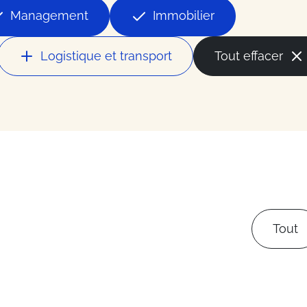
la mode
Management
Immobilier
ces
Logistique et transport
Tout effacer
ess
du secteur
Tout