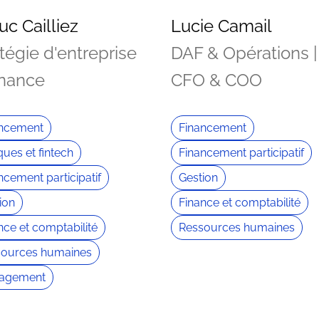
uc Cailliez
Lucie Camail
tégie d'entreprise
DAF & Opérations |
inance
CFO & COO
ancement
Financement
ues et fintech
Financement participatif
ncement participatif
Gestion
ion
Finance et comptabilité
nce et comptabilité
Ressources humaines
sources humaines
agement