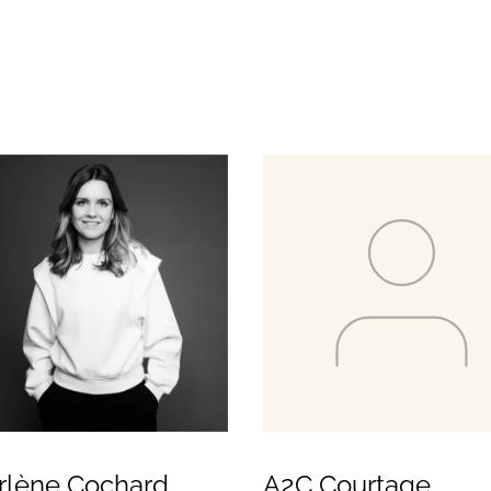
rlène Cochard
A2C Courtage