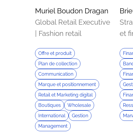
Muriel Boudon Dragan
Brie
Global Retail Executive
Stra
| Fashion retail
et f
Offre et produit
Fin
Plan de collection
Banq
Communication
Fina
Marque et positionnement
Gest
Retail et Marketing digital
Fina
Boutiques
Wholesale
Res
International
Gestion
Man
Management