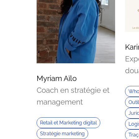
Kar
Exp
dou
Myriam Aïlo
Coach en stratégie et
Who
management
Outi
Juri
Retail et Marketing digital
Logi
Stratégie marketing
Traç