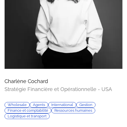
Charlène Cochard
Stratégie Financière et Opérationnelle - USA
Wholesale
Agents
International
Gestion
Finance et comptabilité
Ressources humaines
Logistique et transport