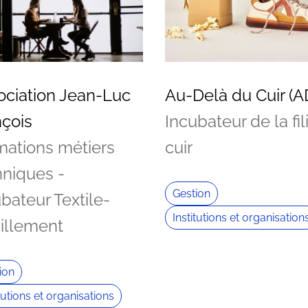
ociation Jean-Luc
Au-Delà du Cuir (A
nçois
Incubateur de la fil
mations métiers
cuir
hniques -
Gestion
bateur Textile-
Institutions et organisation
illement
ion
itutions et organisations