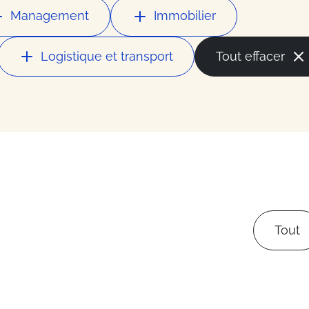
la mode
Management
Immobilier
ces
Logistique et transport
Tout effacer
ess
du secteur
Tout