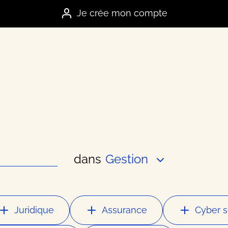
Je crée mon compte
dans
Gestion
es marques
e
Juridique
Assurance
Cyber s