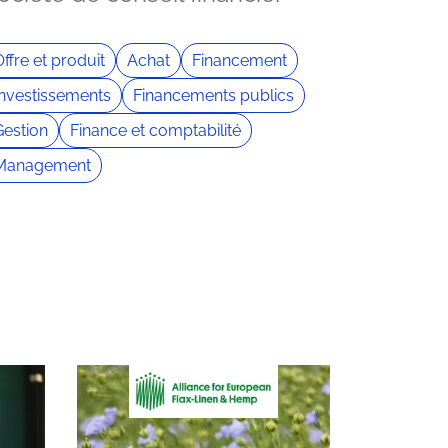
ffre et produit
Achat
Financement
Investissements
Financements publics
Gestion
Finance et comptabilité
Management