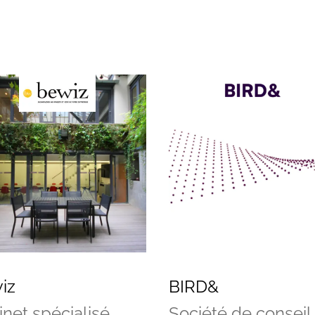
iz
BIRD&
net spécialisé
Société de conseil