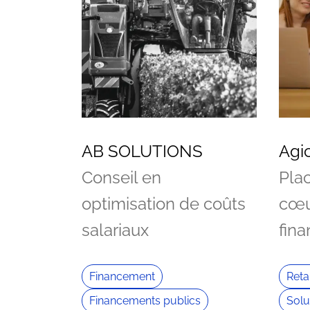
AB SOLUTIONS
Agi
Conseil en
Plac
optimisation de coûts
cœu
salariaux
fina
Financement
Retai
Financements publics
Solu