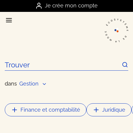
Je me connecte
Je crée mon compte
Accueil
La plateforme stratégique des marques
Annuaire
Nos meilleurs contacts dans la mode
Ressources
Nos meilleurs conseils business
Offres
dans
Gestion
Les bons plans et actualités du secteur
FAQ
Finance et comptabilité
Juridique
Vos questions