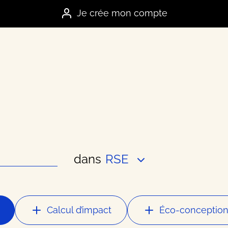
Je crée mon compte
dans
RSE
es marques
e
Calcul d’impact
Éco-conceptio