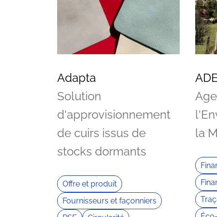
Adapta
AD
Solution
Age
d'approvisionnement
l'E
de cuirs issus de
la M
stocks dormants
Fin
Fina
Offre et produit
Traç
Fournisseurs et façonniers
Éco-