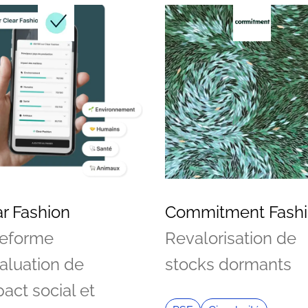
ar Fashion
Commitment Fash
teforme
Revalorisation de
aluation de
stocks dormants
pact social et