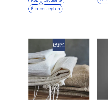
RSE
Circularité
Éco-conception