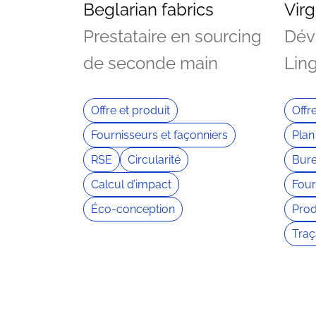
Beglarian fabrics
Virg
Prestataire en sourcing
Dév
de seconde main
Lin
Offre et produit
Offr
Fournisseurs et façonniers
Plan
RSE
Circularité
Bure
Calcul d’impact
Four
Éco-conception
Prod
Traç