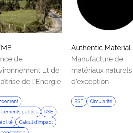
EME
Authentic Material
nce de
Manufacture de
nvironnement Et de
matériaux naturels
aîtrise de l'Energie
d'exception
ancement
RSE
Circularité
ncements publics
RSE
abilité
Calcul d’impact
conception