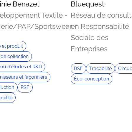
inie Benazet
Bluequest
eloppement Textile -
Réseau de consult
gerie/PAP/Sportswear
en Responsabilité
Sociale des
e et produit
Entreprises
 de collection
au d'études et R&D
RSE
Traçabilité
Circul
nisseurs et façonniers
Éco-conception
uction
RSE
abilité