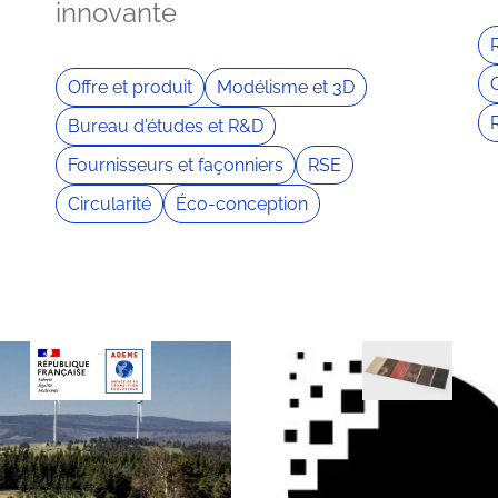
innovante
R
Offre et produit
Modélisme et 3D
Bureau d'études et R&D
Fournisseurs et façonniers
RSE
Circularité
Éco-conception