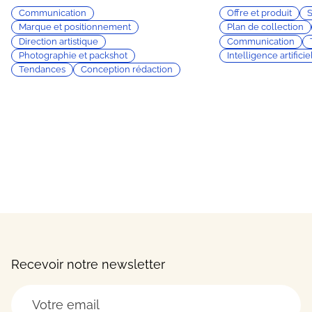
Communication
Offre et produit
S
Marque et positionnement
Plan de collection
Direction artistique
Communication
Photographie et packshot
Intelligence artificiel
Tendances
Conception rédaction
Recevoir notre newsletter