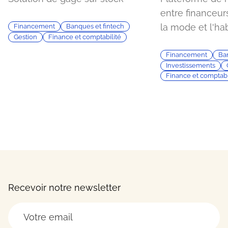
entre financeur
la mode et l'ha
Financement
Banques et fintech
Gestion
Finance et comptabilité
Financement
Ban
Investissements
Finance et comptabi
Recevoir notre newsletter