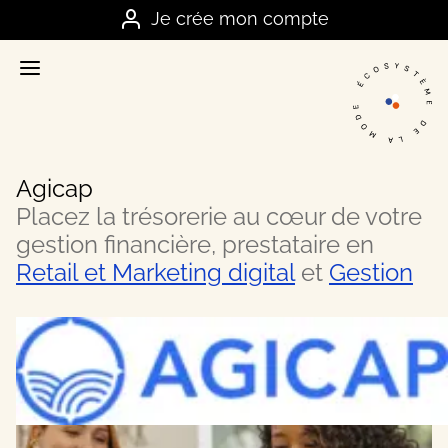
Je me connecte
Je crée mon compte
Accueil
La plateforme stratégique des marques
Annuaire
Nos meilleurs contacts dans la mode
Agicap
Ressources
Placez la trésorerie au cœur de votre
Nos meilleurs conseils business
gestion financière, prestataire en
Retail et Marketing digital
et
Gestion
Offres
Les bons plans et actualités du secteur
FAQ
Vos questions