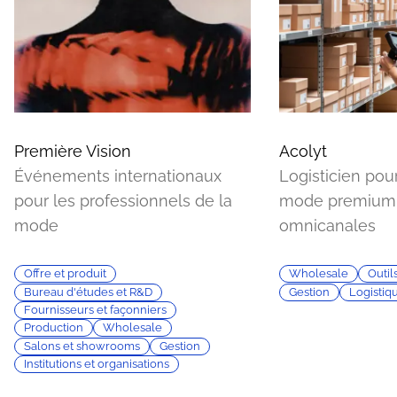
Première Vision
Acolyt
Événements internationaux
Logisticien po
pour les professionnels de la
mode premium
mode
omnicanales
Offre et produit
Wholesale
Outil
Bureau d'études et R&D
Gestion
Logistiqu
Fournisseurs et façonniers
Production
Wholesale
Salons et showrooms
Gestion
Institutions et organisations