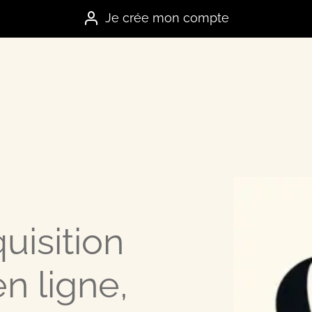
Je crée mon compte
es marques
uisition
e
n ligne,