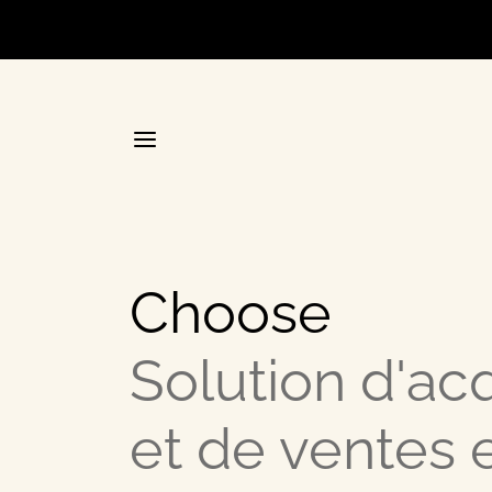
Accueil
Choose
La plateforme stratégique d
Solution d'acq
Annuair
et de ventes e