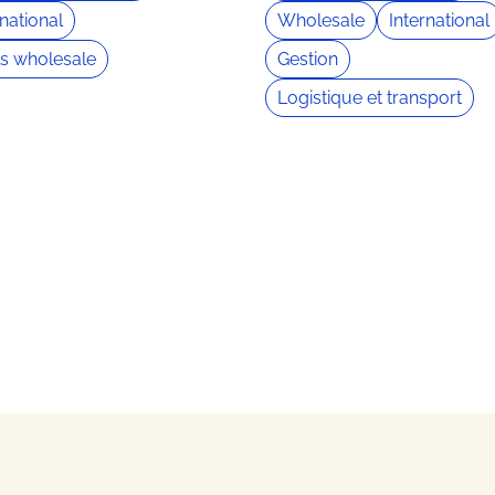
rnational
Wholesale
International
ls wholesale
Gestion
Logistique et transport