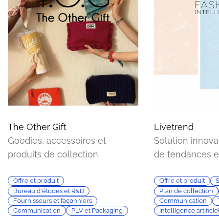
The Other Gift
Livetrend
Goodies, accessoires et
Solution innova
produits de collection
de tendances e
Offre et produit
Offre et produit
S
Bureau d'études et R&D
Plan de collection
Fournisseurs et façonniers
Communication
Communication
PLV et Packaging
Intelligence artificiel