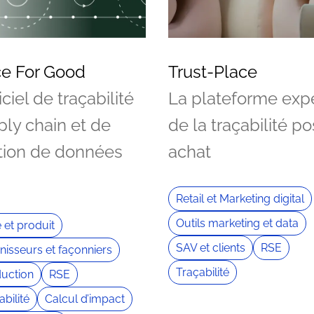
ce For Good
Trust-Place
ciel de traçabilité
La plateforme exp
ply chain et de
de la traçabilité po
tion de données
achat
E
Retail et Marketing digital
Outils marketing et data
e et produit
SAV et clients
RSE
nisseurs et façonniers
Traçabilité
uction
RSE
abilité
Calcul d’impact