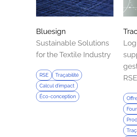
Bluesign
Tra
Sustainable Solutions
Logi
for the Textile Industry
sup
ges
RSE
Traçabilité
RS
Calcul d’impact
Éco-conception
Offr
Four
Prod
Traç