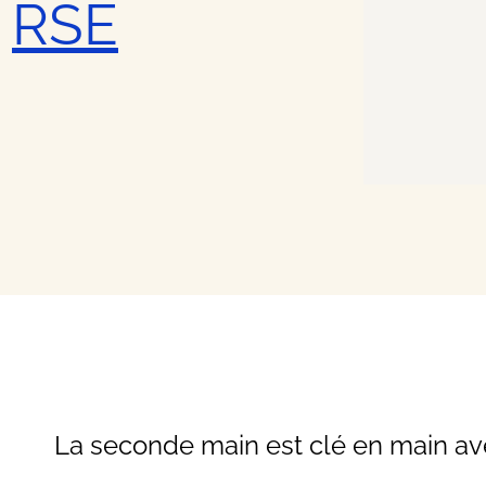
n
RSE
la mode
ces
ess
du secteur
La seconde main est clé en main a