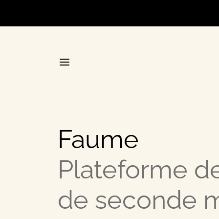
Accueil
Faume
La plateforme stratégique d
Plateforme d
Annuair
de seconde m