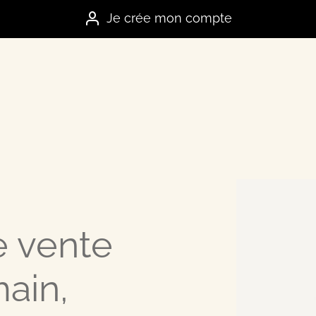
Je crée mon compte
es marques
e vente
e
ain,