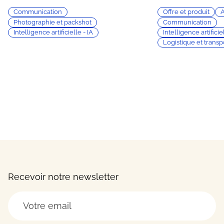
Communication
Offre et produit
A
Photographie et packshot
Communication
Intelligence artificielle - IA
Intelligence artificiel
Logistique et transp
Recevoir notre newsletter