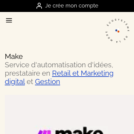
Je me connecte
Je crée mon compte
Accueil
La plateforme stratégique des marques
Annuaire
Nos meilleurs contacts dans la mode
Make
Ressources
Service d'automatisation d'idées,
Nos meilleurs conseils business
prestataire en
Retail et Marketing
digital
et
Gestion
Offres
Les bons plans et actualités du secteur
FAQ
Vos questions