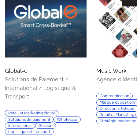
Global-e
Music Work
Solutions de Paiement /
Agence d'ident
International / Logistique &
Transport
Communication
Marque et position
Direction artistique
Retail et Marketing digital
Retail et Marketing d
Solutions de paiement
Wholesale
Stratégie marketing
International
Gestion
Logistique et transport