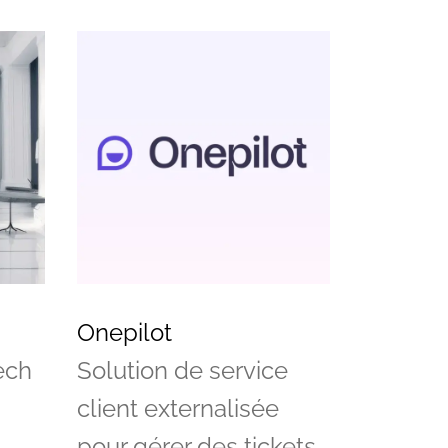
Onepilot
ech
Solution de service
client externalisée
pour gérer des tickets