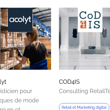
lyt
COD4IS
sticien pour
Consulting RetailT
ques de mode
Retail et Marketing digital
mium et