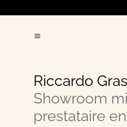
Accueil
Riccardo Gras
La plateforme stratégique d
Showroom mi
Annuair
prestataire en