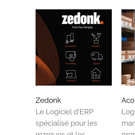
Vos questions
Zedonk
Aco
Le Logiciel d'ERP
Logi
spécialisé pour les
mar
marques et les
pre