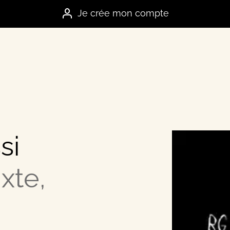
Je crée mon compte
si
es marques
xte,
e