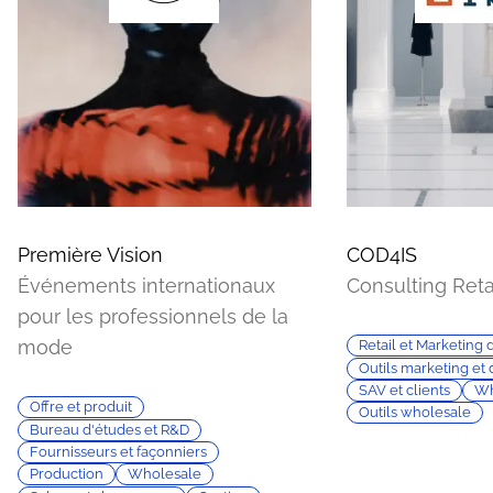
Première Vision
COD4IS
Événements internationaux
Consulting Reta
pour les professionnels de la
mode
Retail et Marketing d
Outils marketing et 
SAV et clients
Wh
Offre et produit
Outils wholesale
Bureau d'études et R&D
Fournisseurs et façonniers
Production
Wholesale