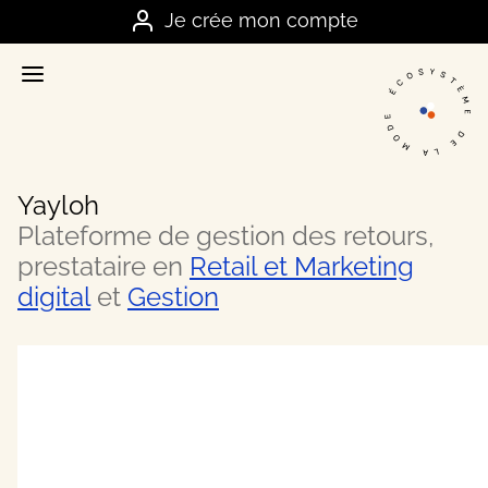
Je me connecte
Je crée mon compte
Accueil
La plateforme stratégique des marques
Annuaire
Nos meilleurs contacts dans la mode
Yayloh
Ressources
Plateforme de gestion des retours,
Nos meilleurs conseils business
prestataire en
Retail et Marketing
digital
et
Gestion
Offres
Les bons plans et actualités du secteur
FAQ
Vos questions