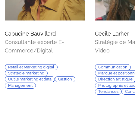
Capucine Bauvillard
Cécile Larher
Consultante experte E-
Stratégie de Ma
Commerce/Digital
Video
Retail et Marketing digital
Communication
Stratégie marketing
Marque et position
Outils marketing et data
Gestion
Direction artistique
Management
Photographie et pa
Tendances
Conce