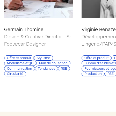
Germain Thomine
Virginie Benaze
Design & Creative Director - Sr
Développement 
Footwear Designer
Lingerie/PAP/S
Offre et produit
Stylisme
Offre et produit
P
Modélisme et 3D
Plan de collection
Bureau d'études et
Communication
Tendances
RSE
Fournisseurs et faç
Circularité
Production
RSE