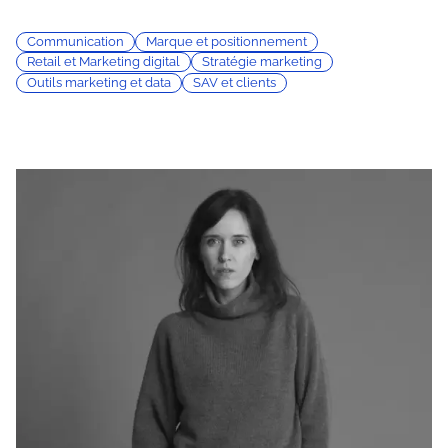
Communication
Marque et positionnement
Retail et Marketing digital
Stratégie marketing
Outils marketing et data
SAV et clients