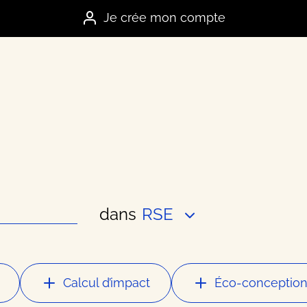
Je crée mon compte
dans
RSE
es marques
e
Calcul d’impact
Éco-conceptio