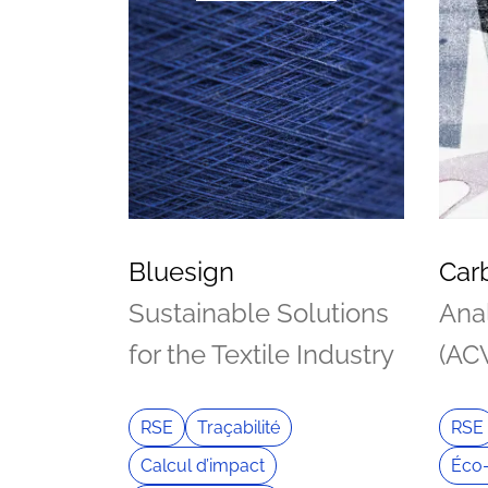
Bluesign
Car
Sustainable Solutions
Ana
for the Textile Industry
(AC
RSE
Traçabilité
RSE
Calcul d’impact
Éco-