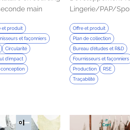
seconde main
Lingerie/PAP/Spo
e et produit
Offre et produit
nisseurs et façonniers
Plan de collection
Circularité
Bureau d'études et R&D
ul d’impact
Fournisseurs et façonniers
conception
Production
RSE
Traçabilité