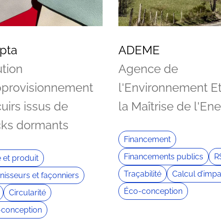
pta
ADEME
ution
Agence de
pprovisionnement
l'Environnement E
uirs issus de
la Maîtrise de l'En
cks dormants
Financement
Financements publics
R
e et produit
Traçabilité
Calcul d’impa
nisseurs et façonniers
Éco-conception
Circularité
conception