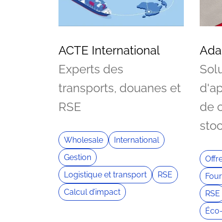
ACTE International
Ada
Experts des
Sol
transports, douanes et
d'a
RSE
de c
sto
Wholesale
International
Gestion
Offr
Logistique et transport
RSE
Four
Calcul d’impact
RSE
Éco-