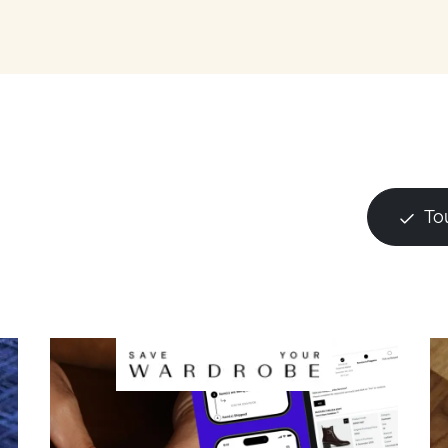
la mode
ces
ess
To
du secteur