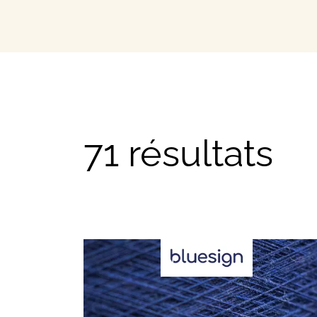
Nos meilleurs contacts dans 
Ressour
Nos meilleurs conseils busin
71 résultats
Offres
Les bons plans et actualités 
FAQ