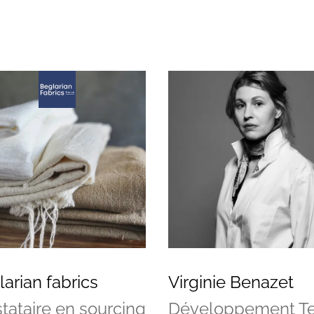
arian fabrics
Virginie Benazet
tataire en sourcing
Développement Tex