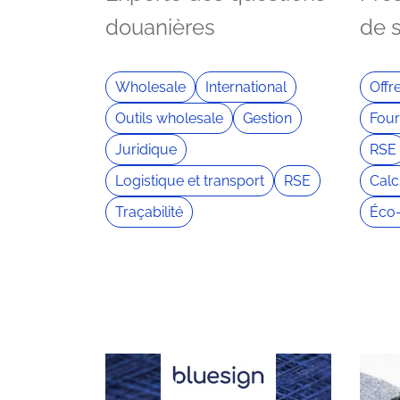
douanières
de 
Wholesale
International
Offr
Outils wholesale
Gestion
Four
Juridique
RSE
Logistique et transport
RSE
Calc
Traçabilité
Éco-