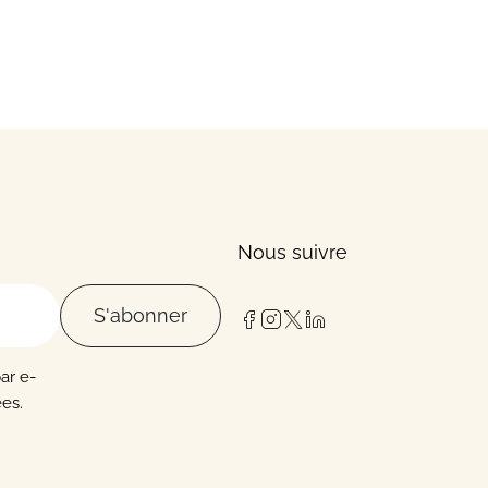
Nous suivre
S'abonner
par e-
es.