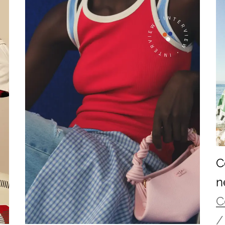
C
n
C