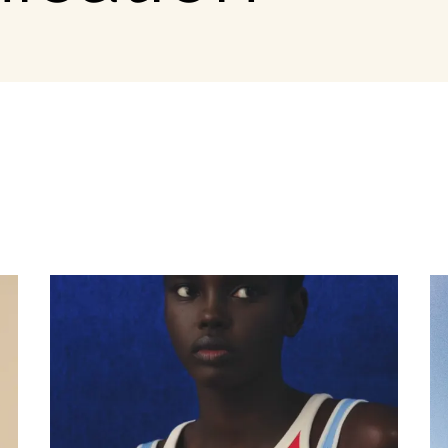
la mode
ces
ess
du secteur