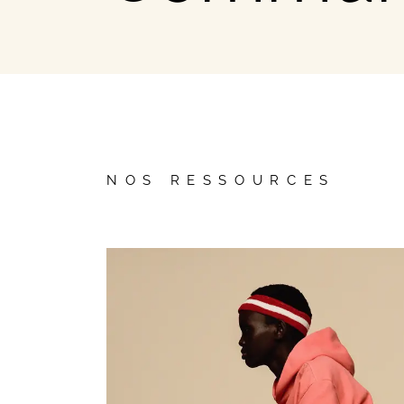
Nos meilleurs contacts dans 
Ressour
Nos meilleurs conseils busin
NOS RESSOURCES
Offres
Les bons plans et actualités 
FAQ