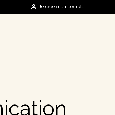
Je crée mon compte
es marques
e
cation