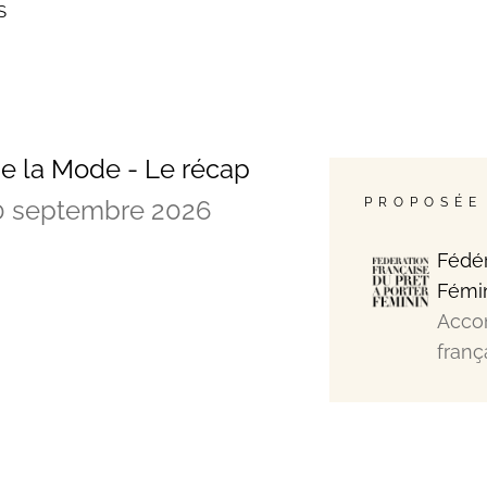
S
e la Mode - Le récap
0 septembre 2026
PROPOSÉE
Fédér
Fémi
Acco
franç