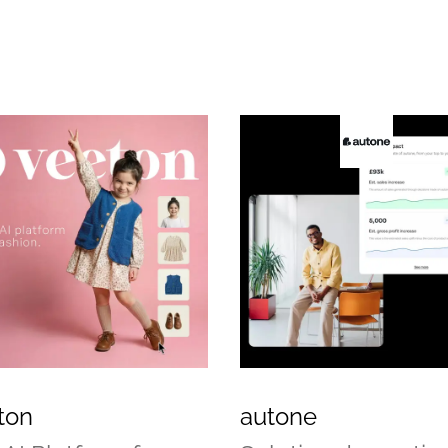
ton
autone