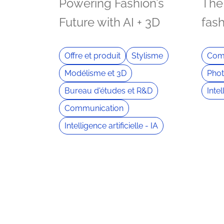
Powering Fashion’s
The 
Future with AI + 3D
fas
Offre et produit
Stylisme
Com
Modélisme et 3D
Phot
Bureau d'études et R&D
Intel
Communication
Intelligence artificielle - IA