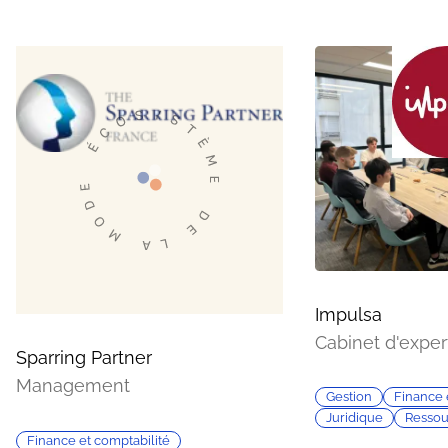
Impulsa
Cabinet d'expe
Sparring Partner
Management
Gestion
Finance 
Juridique
Ressou
Finance et comptabilité