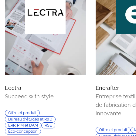
Lectra
Encrafter
Succeed with style
Entreprise texti
de fabrication 
innovante
Offre et produit
Bureau d'études et R&D
ERP, PIM et DAM
RSE
Offre et produit
M
Éco-conception