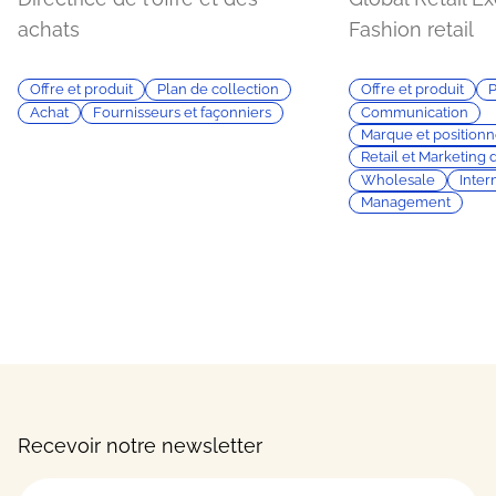
achats
Fashion retail
Offre et produit
Plan de collection
Offre et produit
P
Achat
Fournisseurs et façonniers
Communication
Marque et position
Retail et Marketing d
Wholesale
Inter
Management
Recevoir notre newsletter