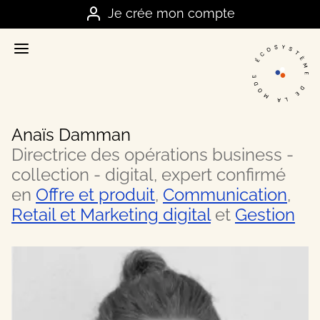
Je me connecte
Je crée mon compte
Accueil
La plateforme stratégique des marques
Annuaire
Nos meilleurs contacts dans la mode
Anaïs Damman
Ressources
Directrice des opérations business -
Nos meilleurs conseils business
collection - digital, expert confirmé
en
Offre et produit
,
Communication
,
Offres
Retail et Marketing digital
et
Gestion
Les bons plans et actualités du secteur
FAQ
Vos questions