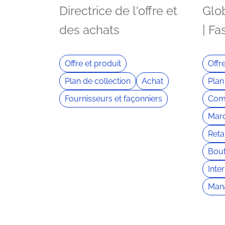
Directrice de l'offre et
Glob
des achats
| Fa
Offre et produit
Offr
Plan de collection
Achat
Plan
Fournisseurs et façonniers
Com
Marq
Retai
Bout
Inte
Man