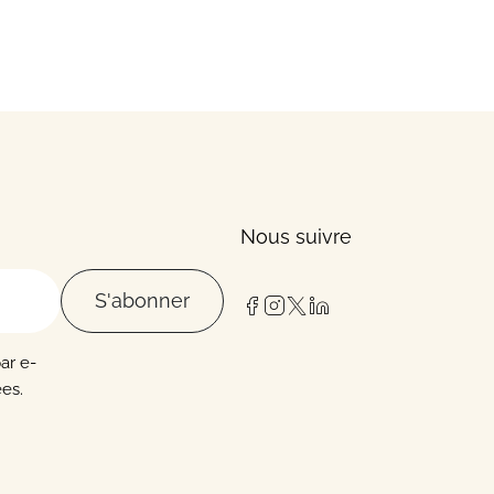
Nous suivre
S'abonner
par e-
es.