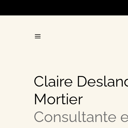
Accueil
Claire Deslan
La plateforme stratégique d
Mortier
Annuair
Consultante e