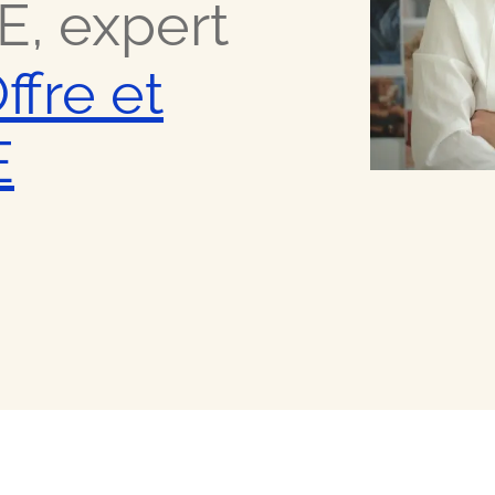
E, expert
la mode
ffre et
ces
E
ess
du secteur