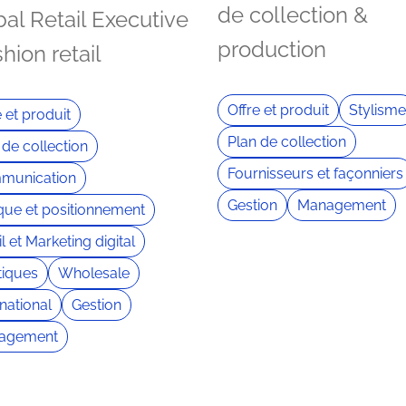
de collection &
al Retail Executive
production
shion retail
Offre et produit
Stylisme
e et produit
Plan de collection
 de collection
Fournisseurs et façonniers
munication
Gestion
Management
ue et positionnement
l et Marketing digital
iques
Wholesale
rnational
Gestion
agement