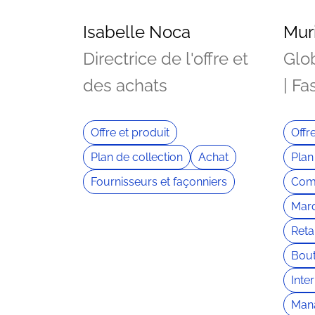
Isabelle Noca
Mur
Directrice de l'offre et
Glob
des achats
| Fa
Offre et produit
Offr
Plan de collection
Achat
Plan
Fournisseurs et façonniers
Com
Marq
Retai
Bout
Inte
Man