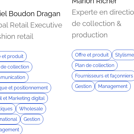
Marion Richer
Experte en directi
iel Boudon Dragan
de collection &
al Retail Executive
production
shion retail
Offre et produit
Stylisme
e et produit
Plan de collection
 de collection
Fournisseurs et façonniers
munication
Gestion
Management
ue et positionnement
l et Marketing digital
iques
Wholesale
rnational
Gestion
agement