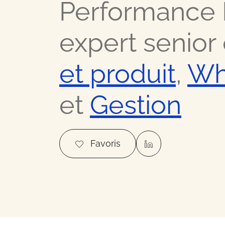
Performance 
Nos meilleurs contacts dans 
expert senior
Ressour
et produit
,
Wh
Nos meilleurs conseils busin
et
Gestion
Offres
Favoris
Les bons plans et actualités 
FAQ