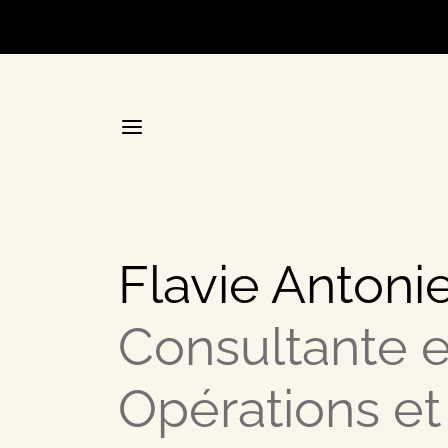
Accueil
Flavie Antonie
La plateforme stratégique d
Consultante 
Annuair
Opérations et