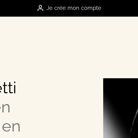
Je crée mon compte
tti
es marques
en
e
 en